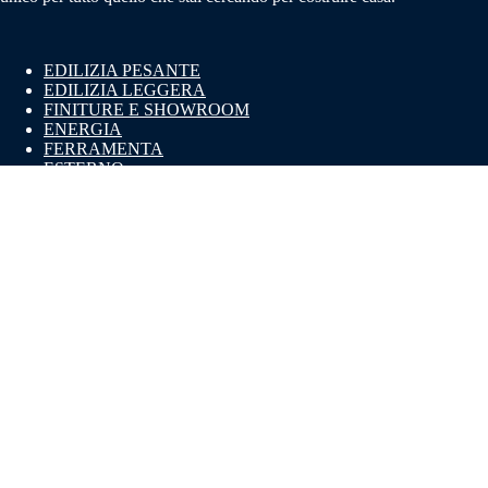
EDILIZIA PESANTE
EDILIZIA LEGGERA
FINITURE E SHOWROOM
ENERGIA
FERRAMENTA
ESTERNO
CHI SIAMO
SERVIZI
PARTNERS
PUNTI VENDITA
SOSTENIBILITÀ
CONSIGLI
CONTATTI
© 2026 Made Italia S.p.a. P.IVA e CF 07793980967 • REA:
MI - 1982170 • Capitale Sociale € 725.000 I.V. •
Privacy
Policy
•
Cookie Policy